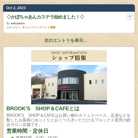
Oct 2, 2023
♢かぼちゃあんカステラ始めました！♢
By
webadmin
カテゴリー:
キャンペーンイベント情報
次のエントリを表示...
BROOK'S SHOP＆CAFEとは
BROOK'S SHOP＆CAFEはお買い物やカフェスペース。足湯などを
配したお客様にゆっくりとおくつろぎいただけるブルックス直営の総
合サロン店舗です。
営業時間・定休日
営業時間 9:00～18:00