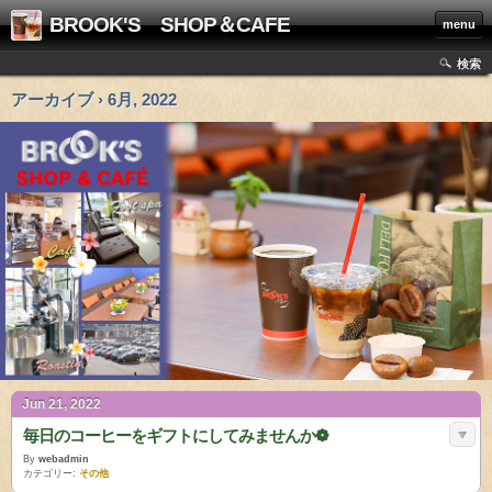
BROOK'S SHOP＆CAFE
menu
検索
アーカイブ › 6月, 2022
Jun 21, 2022
毎日のコーヒーをギフトにしてみませんか❁
By
webadmin
カテゴリー:
その他