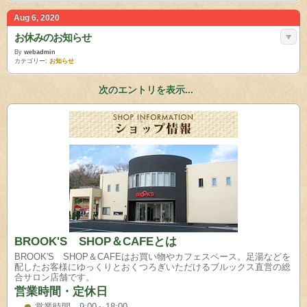
Aug 6, 2020
お休みのお知らせ
By
webadmin
カテゴリー:
お知らせ
次のエントリを表示...
BROOK'S SHOP＆CAFEとは
BROOK'S SHOP＆CAFEはお買い物やカフェスペース。足湯などを
配したお客様にゆっくりとおくつろぎいただけるブルックス直営の総
合サロン店舗です。
営業時間・定休日
営業時間 9:00～18:00