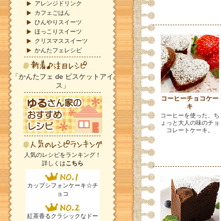
アレンジドリンク
カフェごはん
ひんやりスイーツ
ほっこりスイーツ
クリスマススイーツ
かんたフェレシピ
「かんたフェ de ビスケットアイ
ス」
コーヒーチョコケー
キ
コーヒーを使った、ち
ょっと大人の味のチョ
コレートケーキ。
人気のレシピをランキング！
詳しくは
こちら
カップシフォンケーキ☆チ
ョコ
紅茶香るクラシックなドー