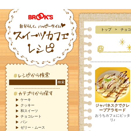
トップ
> チョコ
ケーキ
クッキー
ジャパネスクでクレ
ープアラモード
和スイーツ
おうちカフェにピッタ
チョコレート
リ♪
パン
ゼリー・ムース