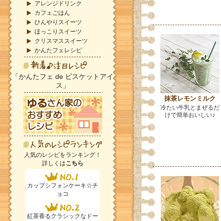
アレンジドリンク
カフェごはん
ひんやりスイーツ
ほっこりスイーツ
クリスマススイーツ
かんたフェレシピ
「かんたフェ de ビスケットアイ
ス」
抹茶レモンミルク
冷たい牛乳とまぜるだ
けで簡単おいしい♪
人気のレシピをランキング！
詳しくは
こちら
カップシフォンケーキ☆チ
ョコ
紅茶香るクラシックなドー