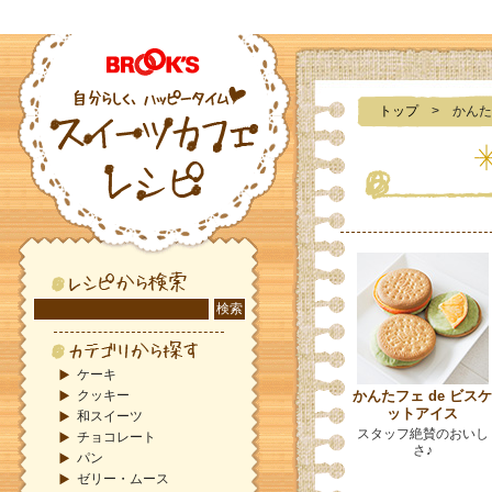
トップ
> かんた
ケーキ
クッキー
かんたフェ de ビスケ
ットアイス
和スイーツ
スタッフ絶賛のおいし
チョコレート
さ♪
パン
ゼリー・ムース