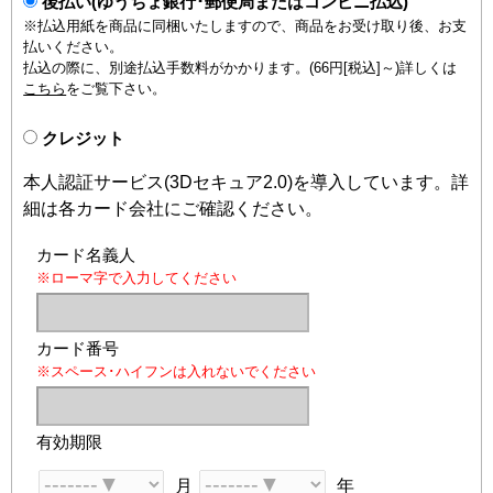
後払い(ゆうちょ銀行･郵便局またはコンビニ払込)
※払込用紙を商品に同梱いたしますので、商品をお受け取り後、お支
払いください。
払込の際に、別途払込手数料がかかります。(66円[税込]～)詳しくは
こちら
をご覧下さい。
クレジット
本人認証サービス(3Dセキュア2.0)を導入しています。詳
細は各カード会社にご確認ください。
カード名義人
※ローマ字で入力してください
カード番号
※スペース･ハイフンは入れないでください
有効期限
月
年