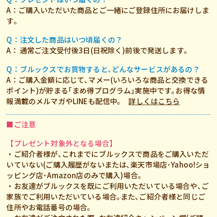
A：ご購入いただいた商品とご一緒にご登録住所にお届けしま
す｡
Q：注文した商品はいつ頃届くの？
A： 通常ご注文受付後3日(日祝除く)前後で発送します｡
Q：ブルックスでお買物すると､どんなサービスがあるの？
A：ご購入金額に応じて､マメー(いろいろな商品と交換できる
ポイント)が貯まる｢まめ得プログラム｣実施中です｡お得な情
報満載のメルマガやLINEも配信中｡
詳しくはこちら
■ご注意
【プレゼント対象外となる場合】
・ご紹介者様が､これまでにブルックスで商品をご購入いただ
いていない(ご購入履歴がないまたは､楽天市場店･Yahoo!ショ
ッピング店･Amazon店のみで購入)場合｡
・お友達がブルックスを既にご利用いただいている場合や､ご
家族でご利用いただいている場合｡また､ご紹介者様と同じご
住所やお電話番号の場合｡