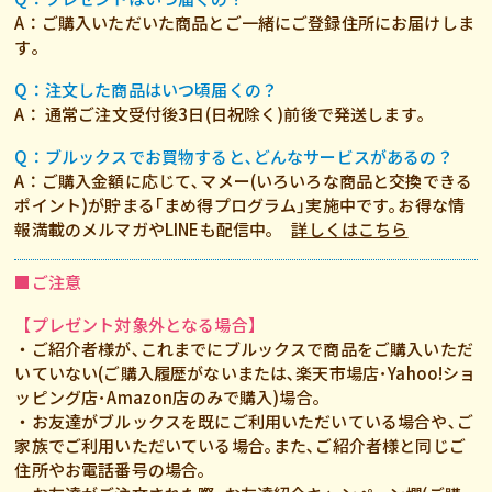
A：ご購入いただいた商品とご一緒にご登録住所にお届けしま
す｡
Q：注文した商品はいつ頃届くの？
A： 通常ご注文受付後3日(日祝除く)前後で発送します｡
Q：ブルックスでお買物すると､どんなサービスがあるの？
A：ご購入金額に応じて､マメー(いろいろな商品と交換できる
ポイント)が貯まる｢まめ得プログラム｣実施中です｡お得な情
報満載のメルマガやLINEも配信中｡
詳しくはこちら
■ご注意
【プレゼント対象外となる場合】
・ご紹介者様が､これまでにブルックスで商品をご購入いただ
いていない(ご購入履歴がないまたは､楽天市場店･Yahoo!ショ
ッピング店･Amazon店のみで購入)場合｡
・お友達がブルックスを既にご利用いただいている場合や､ご
家族でご利用いただいている場合｡また､ご紹介者様と同じご
住所やお電話番号の場合｡