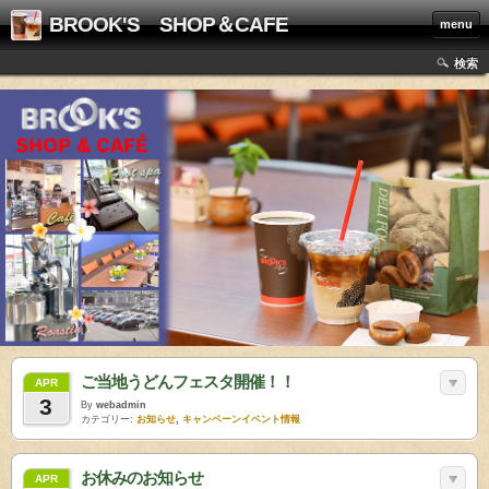
BROOK'S SHOP＆CAFE
menu
検索
ご当地うどんフェスタ開催！！
APR
3
By
webadmin
カテゴリー:
お知らせ
,
キャンペーンイベント情報
お休みのお知らせ
APR