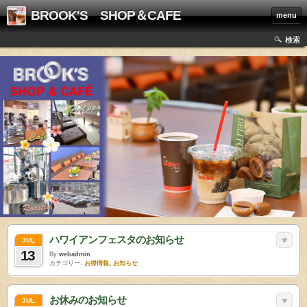
BROOK'S SHOP＆CAFE
menu
検索
ハワイアンフェスタのお知らせ
JUL
13
By
webadmin
カテゴリー:
お得情報
,
お知らせ
お休みのお知らせ
JUL