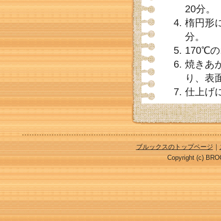
20分。
楕円形
分。
170℃
焼きあ
り、表
仕上げ
ブルックスのトップページ
｜
Copyright (c) BROO