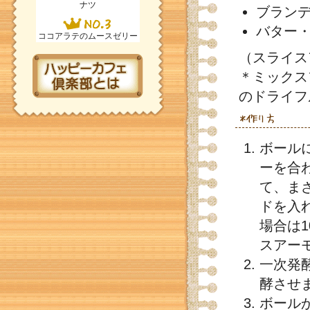
ナツ
ブラン
バター
ココアラテのムースゼリー
（スライス
＊ミックス
のドライフ
ボール
ーを合
て、ま
ドを入
場合は
スアー
一次発
酵させ
ボール