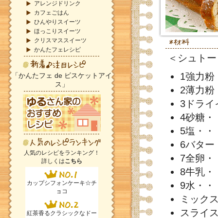
アレンジドリンク
カフェごはん
ひんやりスイーツ
ほっこりスイーツ
クリスマススイーツ
かんたフェレシピ
＜シュトー
1強力粉
「かんたフェ de ビスケットアイ
ス」
2薄力粉
3ドライ
4砂糖・
5塩・・
6バター
人気のレシピをランキング！
7全卵・
詳しくは
こちら
8牛乳・・
カップシフォンケーキ☆チ
9水・・・
ョコ
ミックス
スライス
紅茶香るクラシックなドー