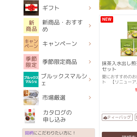
ギフト
NEW
新商品・おすす
め
キャンペーン
季節限定商品
抹茶入水出し煎
セット
ブルックスマルシ
夏におすすめのお
ト 【リニューア
ェ
+厳選茶葉配合に
市場厳選
カタログの
ティーバッグ
申し込み
銘柄
にこだわりたい方に！