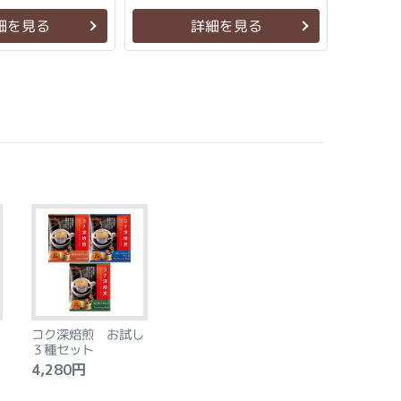
細を見る
詳細を見る
コク深焙煎 お試し
３種セット
4,280円