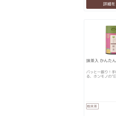
詳細を
抹茶入 かんた
パッと一振り！手
る、ホンモノの”日
粉末茶