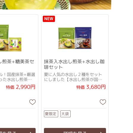
NEW
し煎茶+糖美茶セ
抹茶入水出し煎茶+水出し珈
琲セット
ル！国産抹茶+厳選
夏に人気の水出し２種をセット
った水出し煎茶」
にしました【水出し煎茶が国産
示食品の糖美茶」
抹茶+厳選茶葉配合にリニューア
2,990円
3,680円
特価
特価
ル♪】
夏限定
大袋