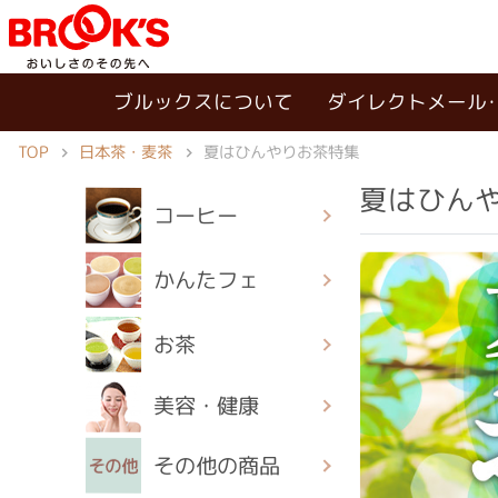
ブルックスについて
ダイレクトメール
TOP
日本茶・麦茶
夏はひんやりお茶特集
夏はひん
コーヒー
かんたフェ
お茶
美容・健康
その他の商品