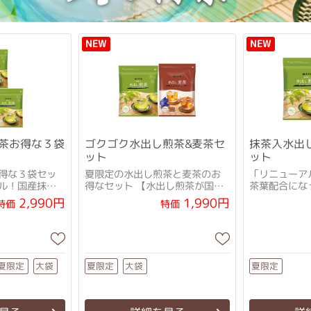
NEW
NEW
茶お得な３袋
ゴクゴク水出し煎茶&麦茶セ
抹茶入水出
ット
ット
得な３袋セッ
夏限定の水出し煎茶と麦茶のお
「リニューア
ル！国産抹茶
得なセット 【水出し煎茶が国産
茶葉配合にな
なりました♪】
抹茶+厳選茶葉配合にリニューア
と「機能性表
2,990円
1,990円
特価
特価
ル♪】
とのセット
夏限定
夏限定
夏限定
大袋
大袋