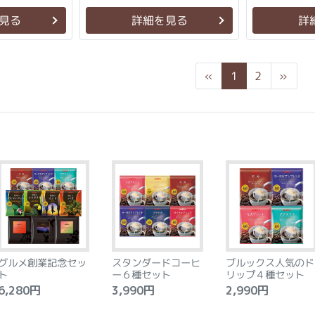
見る
詳細を見る
詳
Previous
Next
«
1
2
»
グルメ創業記念セッ
スタンダードコーヒ
ブルックス人気のド
ト
ー６種セット
リップ４種セット
,280円
3,990円
2,990円