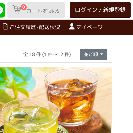
0
ログイン / 新規登録
カートをみる
ご注文履歴･配送状況
マイページ
全 18 件 (1 件～12 件)
並び順