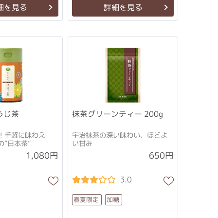
細を見る
詳細を見る
うじ茶
抹茶グリーンティー 200g
！手軽に味わえ
宇治抹茶の深い味わい、ほどよ
”日本茶”
い甘み
1,080円
650円
3.0
春夏限定
加糖