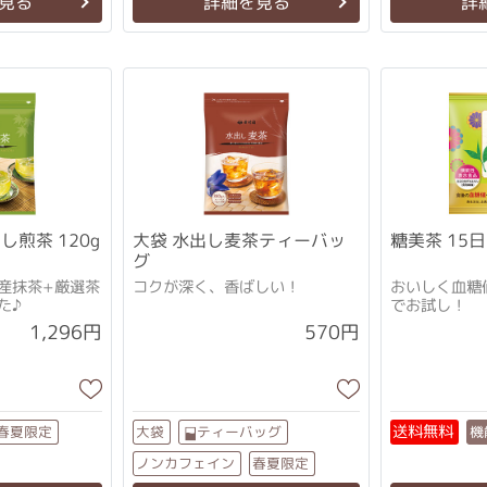
見る
詳細を見る
詳
し煎茶 120g
大袋 水出し麦茶ティーバッ
糖美茶 15
グ
産抹茶+厳選茶
コクが深く、香ばしい！
おいしく血糖
た♪
でお試し！
1,296円
570円
送料無料
機
ティーバッグ
春夏限定
大袋
ノンカフェイン
春夏限定