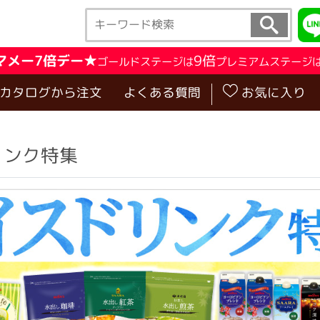
マメー7倍デー★
9倍
ゴールドステージは
プレミアムステージ
･カタログから注文
よくある質問
お気に入り
リンク特集