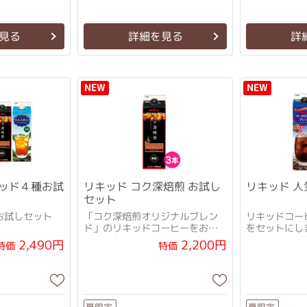
見る
詳細を見る
詳
NEW
NEW
ッド４種お試
リキッド コク深焙煎 お試し
リキッド 人
セット
お試しセット
「コク深焙煎オリジナルブレン
リキッドコー
ド」のリキッドコーヒーをお試
をセットに
ししやすいセットにしました
2,490円
2,200円
特価
特価
夏限定
夏限定