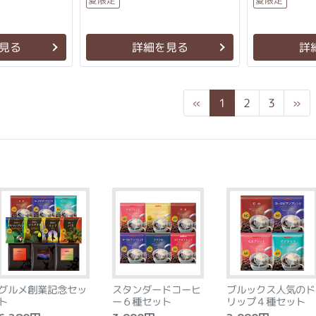
見る
詳細を見る
詳
Previous
Ne
«
1
2
3
»
グルメ創業記念セッ
スタンダードコーヒ
ブルックス人気のド
ト
ー６種セット
リップ４種セット