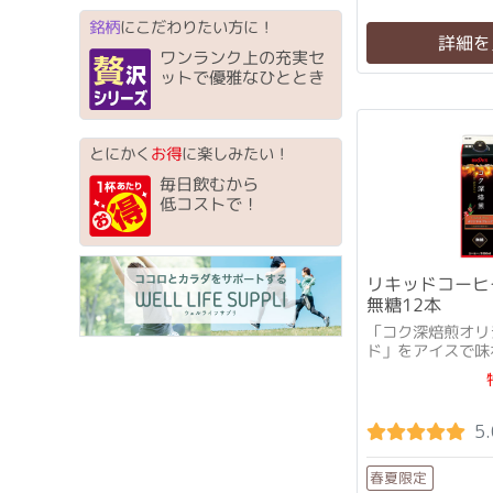
銘柄
にこだわりたい方に！
詳細を
ワンランク上の充実セ
ットで優雅なひととき
とにかく
お得
に楽しみたい！
毎日飲むから
低コストで！
リキッドコーヒ
無糖12本
「コク深焙煎オリ
ド」をアイスで味
5.
春夏限定