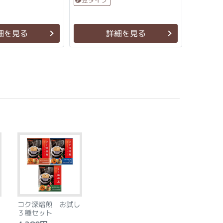
細を見る
詳細を見る
xt
コク深焙煎 お試し
３種セット