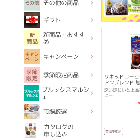
その他の商品
ギフト
新商品・おすす
め
キャンペーン
季節限定商品
リキッドコーヒ
アンブレンド 無
ブルックスマルシ
深い味わいと上品
ヒー
ェ
市場厳選
カタログの
春夏限定
申し込み