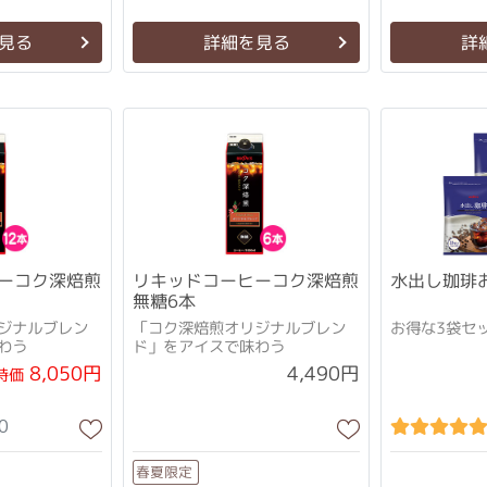
見る
詳細を見る
詳
ーコク深焙煎
リキッドコーヒーコク深焙煎
水出し珈琲
無糖6本
ジナルブレン
「コク深焙煎オリジナルブレン
お得な3袋セ
わう
ド」をアイスで味わう
8,050円
4,490円
特価
0
春夏限定