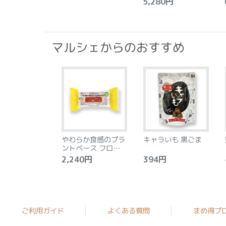
5,280円
6
マルシェからのおすすめ
やわらか食感のプラ
キャラいも 黒ごま
ントベース フロラン
タン アーモンド&レ
2,240円
394円
4
モン 8個
ご利用ガイド
よくある質問
まめ得プ