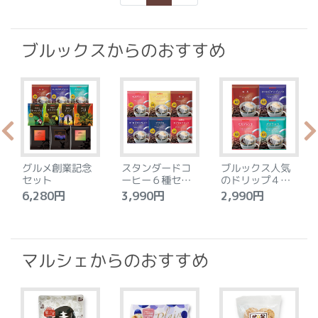
ブルックスからのおすすめ
グルメ創業記念
スタンダードコ
ブルックス人気
セット
ーヒー６種セッ
のドリップ４種
ト
セット
6,280円
3,990円
2,990円
4
マルシェからのおすすめ