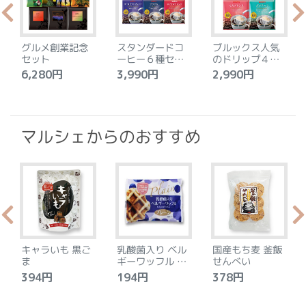
グルメ創業記念
スタンダードコ
ブルックス人気
セット
ーヒー６種セッ
のドリップ４種
ト
セット
6,280円
3,990円
2,990円
4
マルシェからのおすすめ
キャラいも 黒ご
乳酸菌入り ベル
国産もち麦 釜飯
ま
ギーワッフル プ
せんべい
レーン
394円
194円
378円