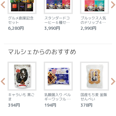
グルメ創業記念
スタンダードコ
ブルックス人気
セット
ーヒー６種セッ
のドリップ４種
ト
セット
6,280円
3,990円
2,990円
4
マルシェからのおすすめ
キャラいも 黒ご
乳酸菌入り ベル
国産もち麦 釜飯
ま
ギーワッフル プ
せんべい
レーン
394円
194円
378円