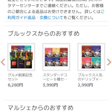
タマーセンターまでご連絡ください。ただし、お客様
のご都合による返品はお受けできません。 詳しくは
ご
利用ガイド返品・交換について
をご覧ください。
ブルックスからのおすすめ
グルメ創業記念
スタンダードコ
ブルックス人気
セット
ーヒー６種セッ
のドリップ４種
ト
セット
6,280円
3,990円
2,990円
4
マルシェからのおすすめ