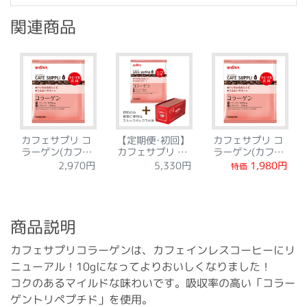
関連商品
カフェサプリ コ
【定期便･初回】
カフェサプリ コ
ラーゲン(カフェ
カフェサプリ コ
ラーゲン(カフェ
インレス) 15袋
ラーゲン 30袋
インレス) 15日
1,980円
2,970円
5,330円
特価
間セット
商品説明
カフェサプリコラーゲンは、カフェインレスコーヒーにリ
ニューアル！10gになってよりおいしくなりました！
コクのあるマイルドな味わいです。吸収率の高い「コラー
ゲントリペプチド」を使用。