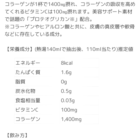
コラーゲンが1杯で1400㎎摂れ、コラーゲンの吸収を高め
てくれるビタミンCは100㎎摂れます。美容サポート素材
で話題の「プロテオグリカン※」配合。
※コラーゲンやヒアルロン酸と共に、皮膚の真皮層や軟骨
などに存在している成分。
【栄養成分】(熱湯140mlで抽出後、110ml当たり)推定値
エネルギー
8kcal
たんぱく質
1.6g
脂質
0g
炭水化物
0.5g
食塩相当量
0.03g
ビタミンC
100mg
コラーゲン
1,400mg
【飲み方】