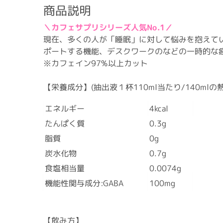
商品説明
＼カフェサプリシリーズ人気No.1／
現在、多くの人が「睡眠」に対して悩みを抱えてい
ポートする機能、デスクワークのなどの一時的な
※カフェイン97%以上カット
【栄養成分】(抽出液１杯110ml当たり/140ml
エネルギー
4kcal
たんぱく質
0.3g
脂質
0g
炭水化物
0.7g
食塩相当量
0.0074g
機能性関与成分:GABA
100mg
【飲み方】