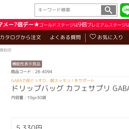
マメー7倍デー★
9倍
ゴールドステージは
プレミアムステージ
･カタログから注文
よくある質問
お気に入り
有機栽培
機能性表示食品
商品コード : 28-4094
GABAで夜ぐっすり、朝スッキリ！をサポート
ドリップバッグ カフェサプリ GABA
内容量 : 10g×30袋
5,330円