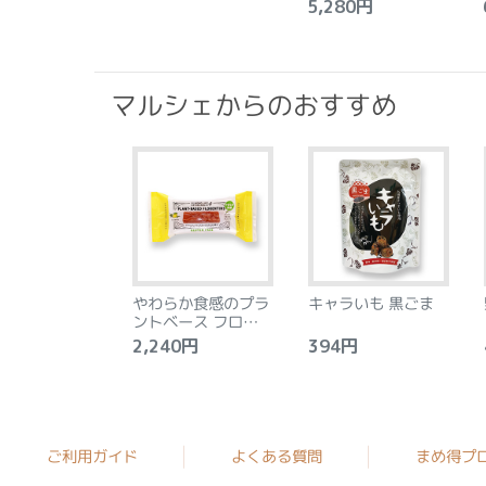
5,280円
6
マルシェからのおすすめ
やわらか食感のプラ
キャラいも 黒ごま
ントベース フロラン
タン アーモンド&レ
2,240円
394円
4
モン 8個
ご利用ガイド
よくある質問
まめ得プ