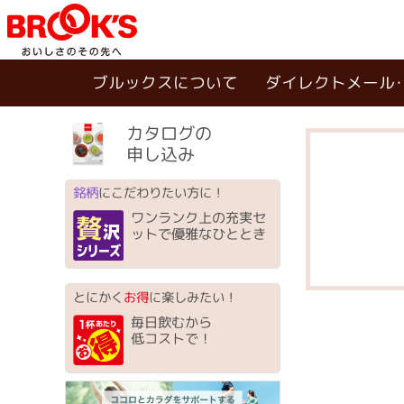
ブルックスについて
ダイレクトメール
カタログの
申し込み
銘柄
にこだわりたい方に！
ワンランク上の充実セ
ットで優雅なひととき
とにかく
お得
に楽しみたい！
毎日飲むから
低コストで！