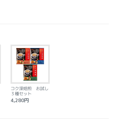
コク深焙煎 お試し
３種セット
4,280円