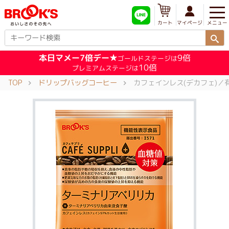
メニュー
マイページ
カート
本日マメー7倍デー★
9倍
ゴールドステージは
10倍
プレミアムステージは
TOP
ドリップバッグコーヒー
カフェインレス(デカフェ)／