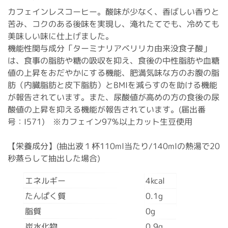
カフェインレスコーヒー。酸味が少なく、香ばしい香りと
苦み、コクのある後味を実現し、淹れたてでも、冷めても
美味しい味に仕上げました。
機能性関与成分「ターミナリアベリリカ由来没食子酸」
は、食事の脂肪や糖の吸収を抑え、食後の中性脂肪や血糖
値の上昇をおだやかにする機能、肥満気味な方のお腹の脂
肪（内臓脂肪と皮下脂肪）とBMIを減らすのを助ける機能
が報告されています。また、尿酸値が高めの方の食後の尿
酸値の上昇を抑える機能が報告されています。(届出番
号：I571) ※カフェイン97%以上カット生豆使用
【栄養成分】(抽出液１杯110ml当たり/140mlの熱湯で20
秒蒸らして抽出した場合)
エネルギー
4kcal
たんぱく質
0.1g
脂質
0g
炭水化物
0.9g