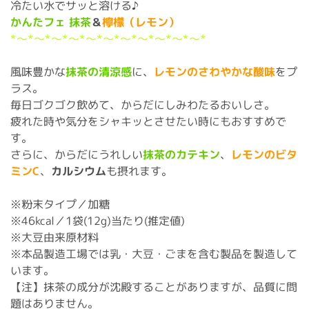
冷たい水でサッと溶ける♪
かんたフェ
抹茶
＆
檸檬（レモン）
*～*～*～*～*～*～*～*～*～*～*～*
風味豊かな
抹茶の清涼感
に、
レモンのさわやかな酸味
をプ
ラス。
毎日ゴクゴク飲めて、からだにしみわたるおいしさ。
疲れた時や気分をシャキッとさせたい時にもおすすめで
す。
さらに、からだにうれしい
抹茶のカテキン
、
レモンのビタ
ミンC
、
カルシウム
も摂れます。
※粉末タイプ／加糖
※46kcal／1袋(12g)当たり(推定値)
※大豆由来原材料
※本品製造工場では乳・大豆・ごまを含む製品を製造して
います。
【注】抹茶の成分が沈殿することがありますが、品質に問
題はありません。