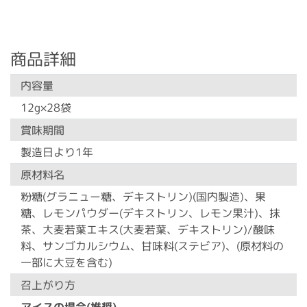
商品詳細
内容量
12g×28袋
賞味期間
製造日より1年
原材料名
粉糖(グラニュー糖、デキストリン)(国内製造)、果
糖、レモンパウダー(デキストリン、レモン果汁)、抹
茶、大麦若葉エキス(大麦若葉、デキストリン)/酸味
料、サンゴカルシウム、甘味料(ステビア)、(原材料の
一部に大豆を含む)
召上がり方
アイスの場合(推奨)