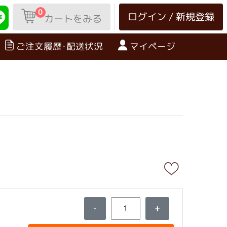
0
ログイン / 新規登録
カートをみる
ご注文履歴･配送状況
マイページ
-
+