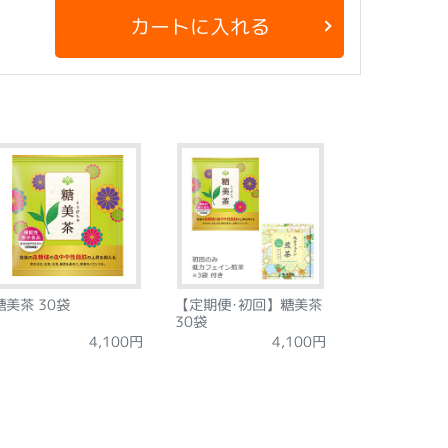
カートに入れる
糖美茶 30袋
【定期便･初回】糖美茶
30袋
4,100円
4,100円