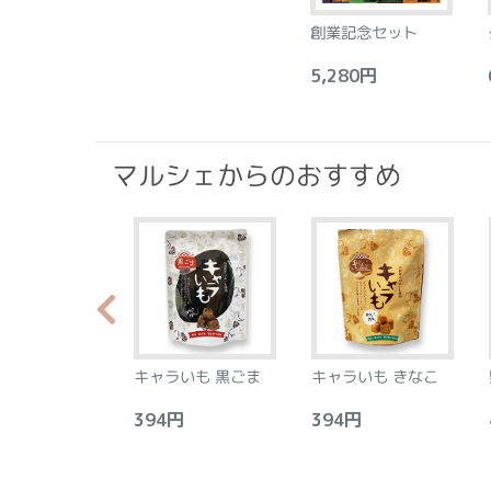
創業記念セット
5,280円
6
マルシェからのおすすめ
らか食感のプラ
キャラいも 黒ごま
キャラいも きなこ
ース フロラン
アーモンド&レ
0円
394円
394円
4
8個