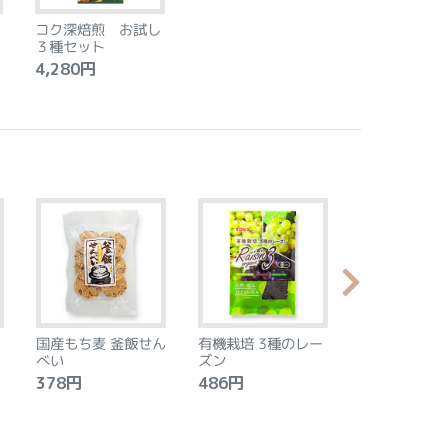
コク深焙煎 お試し
３種セット
4,280円
国産もち麦 釜飯せん
有機栽培 3種のレー
やわらか食感
べい
ズン
ントベース 
タン アーモ
378円
486円
2,240円
モン 8個