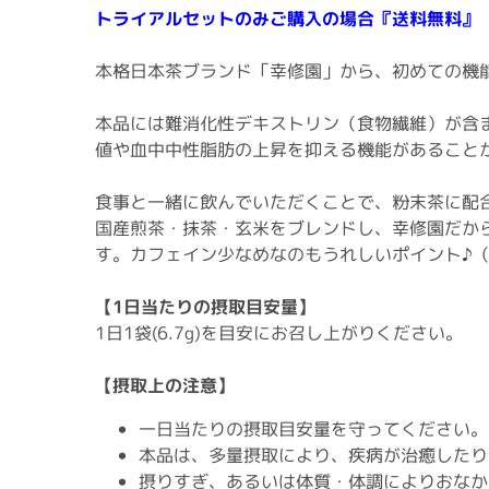
トライアルセットのみご購入の場合『送料無料』
本格日本茶ブランド「幸修園」から、初めての機能
本品には難消化性デキストリン（食物繊維）が含
値や血中中性脂肪の上昇を抑える機能があること
食事と一緒に飲んでいただくことで、粉末茶に配
国産煎茶・抹茶・玄米をブレンドし、幸修園だか
す。カフェイン少なめなのもうれしいポイント♪（
【1日当たりの摂取目安量】
1日1袋(6.7g)を目安にお召し上がりください。
【摂取上の注意】
一日当たりの摂取目安量を守ってください。
本品は、多量摂取により、疾病が治癒したり
摂りすぎ、あるいは体質・体調によりおなか