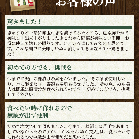
驚きました！
きゅうりと一緒に赤玉ねぎも漬けてみたところ、色も鮮やかで
美味しく出来上がりました♪これから野菜が美味しい季節…お
得に使えて嬉しい限りです。いろいろ試してみたいと思いま
す。こんな簡単に美味しいぬか漬けができるなんて…驚きまし
た！
初めての方でも、挑戦を
今までに沢山の糠漬けの素をかいました。 そのまま使用した
り、水に混ぜたり、容器も場所も必要でした。 その点、ぬか美
人は簡単に糠漬けが食べられるのです。 初めての方でも、挑戦
してください。
食べたい時に作れるので
無駄が出ず便利
初めて注文させて頂きました。今まで、糠漬けは苦手であまり
していなかったのですが、｢かんたん ぬか美人｣は、食べたい時
に作れるので無駄が出ず便利だと思いました。