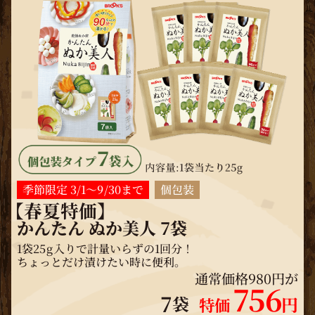
季節限定 3/1～9/30まで
個包装
【春夏特価】
かんたん ぬか美人 7袋
1袋25g入りで計量いらずの1回分！
ちょっとだけ漬けたい時に便利。
通常価格980円が
756
7
袋
円
特価