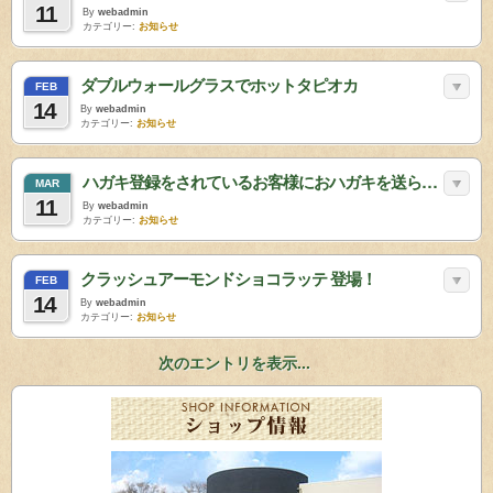
11
By
webadmin
カテゴリー:
お知らせ
ダブルウォールグラスでホットタピオカ
FEB
14
By
webadmin
カテゴリー:
お知らせ
ハガキ登録をされているお客様におハガキを送らせていただきました。
MAR
11
By
webadmin
カテゴリー:
お知らせ
クラッシュアーモンドショコラッテ 登場！
FEB
14
By
webadmin
カテゴリー:
お知らせ
次のエントリを表示...