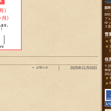
BR
BR
フェ
ゆっ
ス直
営
住
〒25
お知らせ
│
2025年11月03日
神奈
291