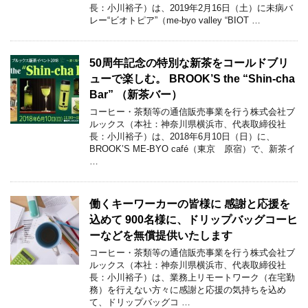
長：小川裕子）は、2019年2月16日（土）に未病バ
レー“ビオトピア”（me-byo valley “BIOT …
50周年記念の特別な新茶をコールドブリ
ューで楽しむ。 BROOK’S the “Shin-cha
Bar” （新茶バー）
コーヒー・茶類等の通信販売事業を行う株式会社ブ
ルックス（本社：神奈川県横浜市、代表取締役社
長：小川裕子）は、2018年6月10日（日）に、
BROOK’S ME-BYO café（東京 原宿）で、新茶イ
…
働くキーワーカーの皆様に 感謝と応援を
込めて 900名様に、ドリップバッグコーヒ
ーなどを無償提供いたします
コーヒー・茶類等の通信販売事業を行う株式会社ブ
ルックス（本社：神奈川県横浜市、代表取締役社
長：小川裕子）は、業務上リモートワーク（在宅勤
務）を行えない方々に感謝と応援の気持ちを込め
て、ドリップバッグコ …