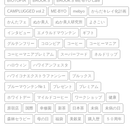
BIOTOPIA
BROOK'S
BROOK'S ME-BYO Café
CAMPLUGGED vol.2
ME-BYO
mebyo
からだキレイ化計画
かんたフェ
ぬか美人
ぬか美人研究所
よさこい
インタビュー
エメラルドマウンテン
ギフト
グルテンフリー
コロンビア
コーヒー
コーヒーマニア
コーヒーマニアプレミアム
スーパーフード
ネルドリップ
ハロウィン
ハワイアンフェスタ
ハワイコナエクストラファンシー
ブルックス
ブルーマウンテン№１
プレゼント
プレミアム
ホワイトデー
マイルドコーヒー
ワークショップ
健康
原宿店
国際
幸修園
新茶
日本茶
未病
未病の日
森林セラピー
母の日
福袋
美穀菜
購入歴
５０周年