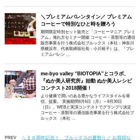
＼プレミアムバレンタイン／ プレミアム
コーヒーで特別なひと時を贈ろう
期間限定特別セット販売と「コーヒーマニア プレミ
アム」淹れ方セミナー開催 コーヒー・茶類等の通信
販売事業を行う株式会社ブルックス（本社：神奈川
県横浜市、代表取締役社長：小川裕子）は、『プレ
ミアムバレン …
me-byo valley “BIOTOPIA”とコラボ、
『ぬか美人研究所』始動 ぬか美人レシピ
コンテスト2018開催！
より健康で潤いのある豊かなライフスタイルを発
信、提案。 実施期間8月6日（月）～9月30日
（日）、WEBと実演コンテストでグランプリ決定
コーヒー・茶類等の通信販売事業を行う株式会社ブ
ルックス （本社 …
PREV
＼５０周年記念！ ブルックスの夏祭り／ お買得な