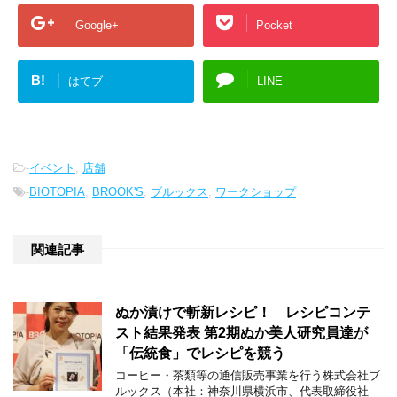
Google+
Pocket
B!
はてブ
LINE
-
イベント
,
店舗
-
BIOTOPIA
,
BROOK'S
,
ブルックス
,
ワークショップ
関連記事
ぬか漬けで斬新レシピ！ レシピコンテ
スト結果発表 第2期ぬか美人研究員達が
「伝統食」でレシピを競う
コーヒー・茶類等の通信販売事業を行う株式会社ブ
ルックス（本社：神奈川県横浜市、代表取締役社