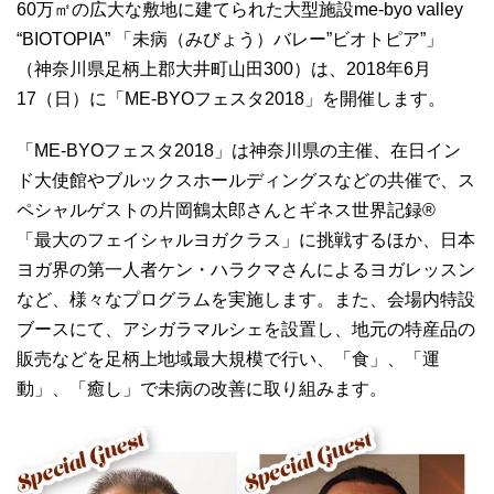
60万㎡の広大な敷地に建てられた大型施設me-byo valley
“BIOTOPIA” 「未病（みびょう）バレー”ビオトピア”」
（神奈川県足柄上郡大井町山田300）は、2018年6月
17（日）に「ME-BYOフェスタ2018」を開催します。
「ME-BYOフェスタ2018」は神奈川県の主催、在日イン
ド大使館やブルックスホールディングスなどの共催で、ス
ペシャルゲストの片岡鶴太郎さんとギネス世界記録®
「最大のフェイシャルヨガクラス」に挑戦するほか、日本
ヨガ界の第一人者ケン・ハラクマさんによるヨガレッスン
など、様々なプログラムを実施します。また、会場内特設
ブースにて、アシガラマルシェを設置し、地元の特産品の
販売などを足柄上地域最大規模で行い、「食」、「運
動」、「癒し」で未病の改善に取り組みます。