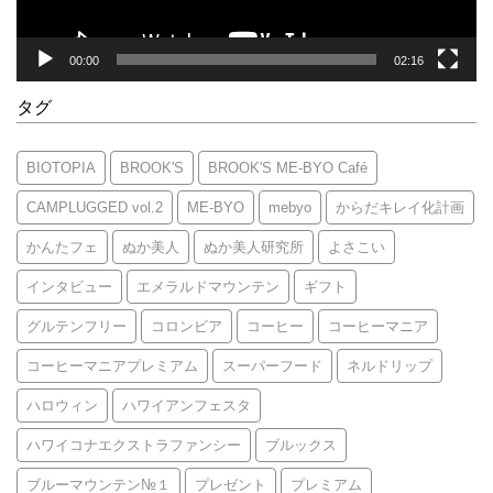
00:00
02:16
タグ
BIOTOPIA
BROOK'S
BROOK'S ME-BYO Café
CAMPLUGGED vol.2
ME-BYO
mebyo
からだキレイ化計画
かんたフェ
ぬか美人
ぬか美人研究所
よさこい
インタビュー
エメラルドマウンテン
ギフト
グルテンフリー
コロンビア
コーヒー
コーヒーマニア
コーヒーマニアプレミアム
スーパーフード
ネルドリップ
ハロウィン
ハワイアンフェスタ
ハワイコナエクストラファンシー
ブルックス
ブルーマウンテン№１
プレゼント
プレミアム