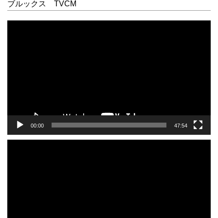
ブルックス TVCM
動
画
プ
レ
ー
ヤ
ー
00:00
47:54
動
画
プ
レ
ー
ヤ
ー