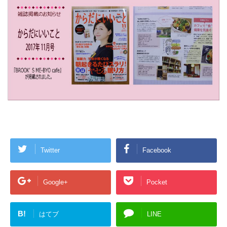
Twitter
Facebook
Google+
Pocket
B!
はてブ
LINE