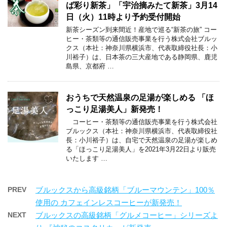
ば彩り新茶」「宇治摘みたて新茶」3月14
日（火）11時より予約受付開始
新茶シーズン到来間近！産地で巡る“新茶の旅” コー
ヒー・茶類等の通信販売事業を行う株式会社ブルッ
クス（本社：神奈川県横浜市、代表取締役社長：小
川裕子）は、日本茶の三大産地である静岡県、鹿児
島県、京都府 …
おうちで天然温泉の足湯が楽しめる 「ほ
っこり足湯美人」新発売！
コーヒー・茶類等の通信販売事業を行う株式会社
ブルックス（本社：神奈川県横浜市、代表取締役社
長：小川裕子）は、自宅で天然温泉の足湯が楽しめ
る「ほっこり足湯美人」を2021年3月22日より販売
いたします …
PREV
ブルックスから高級銘柄「ブルーマウンテン」100％
使用の カフェインレスコーヒーが新発売！
NEXT
ブルックスの高級銘柄「グルメコーヒー」シリーズよ