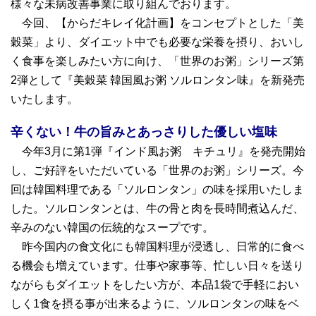
様々な未病改善事業に取り組んでおります。
今回、【からだキレイ化計画】をコンセプトとした「美
穀菜」より、ダイエット中でも必要な栄養を摂り、おいし
く食事を楽しみたい方に向け、「世界のお粥」シリーズ第
2弾として『美穀菜 韓国風お粥 ソルロンタン味』を新発売
いたします。
辛くない！牛の旨みとあっさりした優しい塩味
今年3月に第1弾『インド風お粥 キチュリ』を発売開始
し、ご好評をいただいている「世界のお粥」シリーズ。今
回は韓国料理である「ソルロンタン」の味を採用いたしま
した。ソルロンタンとは、牛の骨と肉を長時間煮込んだ、
辛みのない韓国の伝統的なスープです。
昨今国内の食文化にも韓国料理が浸透し、日常的に食べ
る機会も増えています。仕事や家事等、忙しい日々を送り
ながらもダイエットをしたい方が、本品1袋で手軽におい
しく1食を摂る事が出来るように、ソルロンタンの味をベ