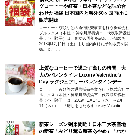
グコーヒーや紅茶・日本茶などを詰め合
わせた福袋 日本国内と海外50ヶ国向けに
販売開始
コーヒー・茶類などの通信販売事業を行う株式会社
ブルックス（本社 ：神奈川県横浜市、代表取締役社
長：小川裕子）は、創立50周年を記念した福袋を
2018年12月1日（土）より国内向けに予約販売を開
始。また …
上質なコーヒーで過ごす癒しの時間。大
人のバレンタイン Luxury Valentine’s
Day ラグジュアリーバレンタインデー
コーヒー・茶類等の通信販売事業を行う株式会社ブ
ルックス（本社：神奈川県横浜市、代表取締役社
長：小川裕子）は、2019年1月17日（木）～2月
14（木）に、『癒しをもたらすLuxury Valentin …
新茶シーズン到来間近！日本三大茶産地
の新茶「みどり薫る新茶あやめ」「わか