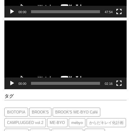
00:00
47:54
動
画
プ
レ
ー
ヤ
ー
00:00
02:16
タグ
BIOTOPIA
BROOK'S
BROOK'S ME-BYO Café
CAMPLUGGED vol.2
ME-BYO
mebyo
からだキレイ化計画