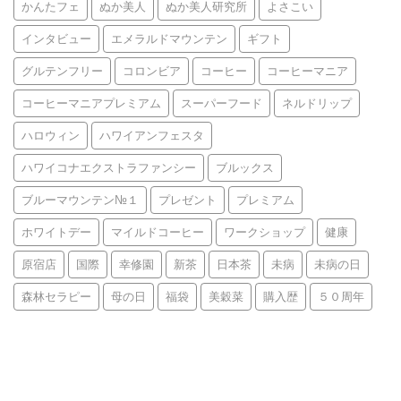
かんたフェ
ぬか美人
ぬか美人研究所
よさこい
インタビュー
エメラルドマウンテン
ギフト
グルテンフリー
コロンビア
コーヒー
コーヒーマニア
コーヒーマニアプレミアム
スーパーフード
ネルドリップ
ハロウィン
ハワイアンフェスタ
ハワイコナエクストラファンシー
ブルックス
ブルーマウンテン№１
プレゼント
プレミアム
ホワイトデー
マイルドコーヒー
ワークショップ
健康
原宿店
国際
幸修園
新茶
日本茶
未病
未病の日
森林セラピー
母の日
福袋
美穀菜
購入歴
５０周年