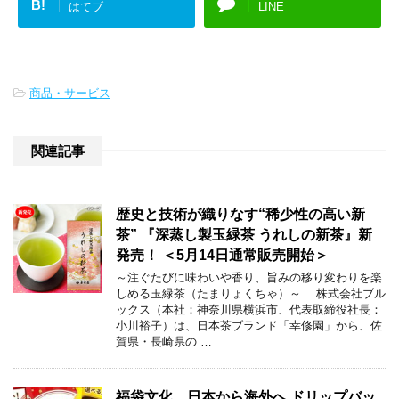
B!
はてブ
LINE
-
商品・サービス
関連記事
歴史と技術が織りなす“稀少性の高い新
茶” 『深蒸し製玉緑茶 うれしの新茶』新
発売！ ＜5月14日通常販売開始＞
～注ぐたびに味わいや香り、旨みの移り変わりを楽
しめる玉緑茶（たまりょくちゃ）～ 株式会社ブル
ックス（本社：神奈川県横浜市、代表取締役社長：
小川裕子）は、日本茶ブランド「幸修園」から、佐
賀県・長崎県の …
福袋文化、日本から海外へ ドリップバッ