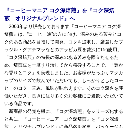
『コーヒーマニア コク深焙煎』を『コク深焙
煎 オリジナルブレンド』へ
2003年より販売しております『コーヒーマニア コク深
焙煎』は、“コーヒー通”の方に向け、深みのある苦みとコ
クのある商品を目指して開発。コクを追求し、厳選したブ
ラジル・グアテマラなどのアラビカ豆を贅沢に15g使用。
「コク深焙煎」の特長の深みのある苦みを際立たせるた
め、焙煎豆を一度すり潰してから粉砕することで、「豊か
な香りとコク」を実現しました。お客様がたっぷりマグカ
ップのサイズで飲んでいただいても、しっかりとしたコー
ヒーのコク、苦み、風味が味わえます。そのコク深さを評
価いただき、長きに渡り多くのお客様にご愛飲いただいて
いる商品です。
新商品の発売を機に、「コク深焙煎」をシリーズ化する
と共に、『コーヒーマニア コク深焙煎』を『コク深焙
煎 オリジナルブレンド』に商品名を変更、パッケージも