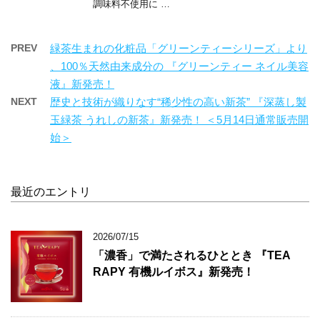
調味料不使用に …
PREV
緑茶生まれの化粧品「グリーンティーシリーズ」より
、100％天然由来成分の 『グリーンティー ネイル美容
液』新発売！
NEXT
歴史と技術が織りなす“稀少性の高い新茶” 『深蒸し製
玉緑茶 うれしの新茶』新発売！ ＜5月14日通常販売開
始＞
最近のエントリ
2026/07/15
「濃香」で満たされるひととき 『TEA
RAPY 有機ルイボス』新発売！