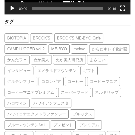
00:00
02:16
タグ
BIOTOPIA
BROOK'S
BROOK'S ME-BYO Café
CAMPLUGGED vol.2
ME-BYO
mebyo
からだキレイ化計画
かんたフェ
ぬか美人
ぬか美人研究所
よさこい
インタビュー
エメラルドマウンテン
ギフト
グルテンフリー
コロンビア
コーヒー
コーヒーマニア
コーヒーマニアプレミアム
スーパーフード
ネルドリップ
ハロウィン
ハワイアンフェスタ
ハワイコナエクストラファンシー
ブルックス
ブルーマウンテン№１
プレゼント
プレミアム