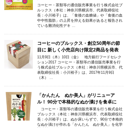
コーヒー・茶類等の通信販売事業を行う株式会社ブ
ルックス（本社：神奈川県横浜市、代表取締役社
長：小川裕子）は、「食後の血糖値」や「食後の血
中中性脂肪」の上昇を抑える効果があると報告され
ている難消化性デキ …
コーヒーのブルックス・創立50周年の節
目に 新しく小売店向け限定2商品を発表
11月9日（木）10日（金） 地方銀行フードセレク
ション2017 コーヒー・茶類等の通信販売事業を行
う株式会社ブルックス（本社：神奈川県横浜市、代
表取締役社長：小川裕子）は、2017年11月9日
（木） …
「かんたん ぬか美人」がリニューア
ル！ 90分で本格的なぬか漬けを食卓に
コーヒー・茶類等の通信販売事業を行う株式会社
ブルックス（本社：神奈川県横浜市、代表取締役社
長：小川裕子）は、ぬか床いらずで、90分で本格的
なぬか漬けが作れる「かんたん ぬか美人」を化学